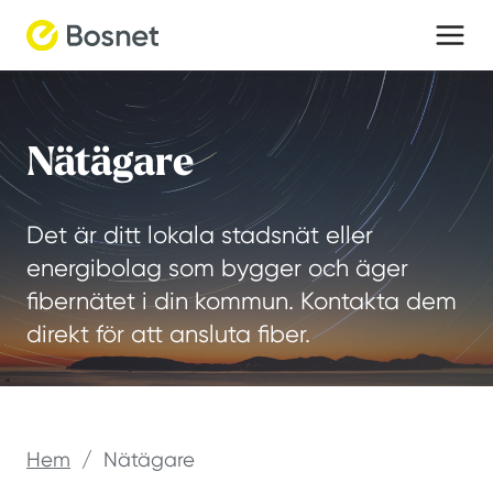
Skip
to
content
Nätägare
Det är ditt lokala stadsnät eller
energibolag som bygger och äger
fibernätet i din kommun. Kontakta dem
direkt för att ansluta fiber.
Hem
/
Nätägare